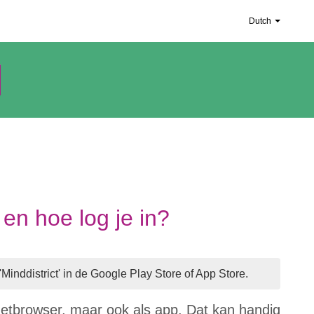
Dutch
 en hoe log je in?
inddistrict' in de Google Play Store of App Store.
ernetbrowser, maar ook als app. Dat kan handig