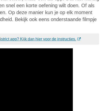
even snel een korte oefening wilt doen. Of als
ouden. Op deze manier kun je op elk moment
dheid. Bekijk ook eens onderstaande filmpje
(
trict app? Kijk dan hier voor de instructies.
O
p
e
n
t 
i
n 
n
i
e
u