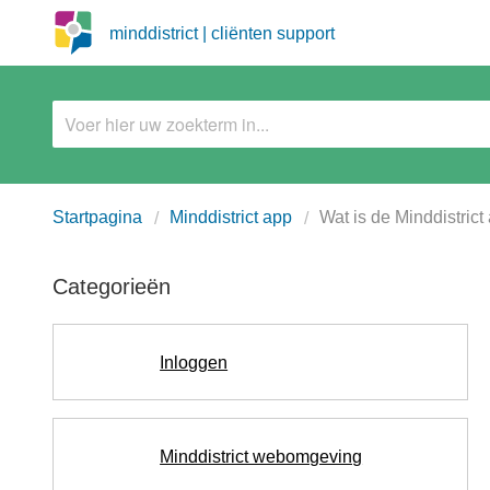
minddistrict | cliënten support
Startpagina
Minddistrict app
Wat is de Minddistrict
Categorieën
Inloggen
Minddistrict webomgeving